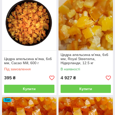
Цедра апельсина м'яка, 6х6
Цедра апельсина м'яка, 6х6
мм, Royal Steensma,
мм, Cacao Mill, 600 г
Нідерланди, 12.5 кг
Під замовлення
В наявності
395
4 927
₴
₴
Купити
Купити
Топ