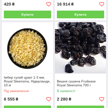
420
16 914
₴
₴
Купити
Купити
Імбир сухий цукат 1-3 мм,
Royal Steensma, Нідерланди,
Вишня сушена Fruitease
10 кг
Royal Steensma 700 г
Під замовлення
В наявності
6 555
2 280
₴
₴