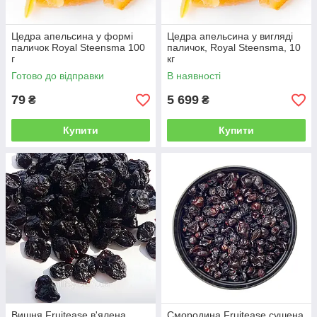
Цедра апельсина у формі
Цедра апельсина у вигляді
паличок Royal Steensma 100
паличок, Royal Steensma, 10
г
кг
Готово до відправки
В наявності
79
5 699
₴
₴
Купити
Купити
Вишня Fruitease в'ялена,
Смородина Fruitease сушена