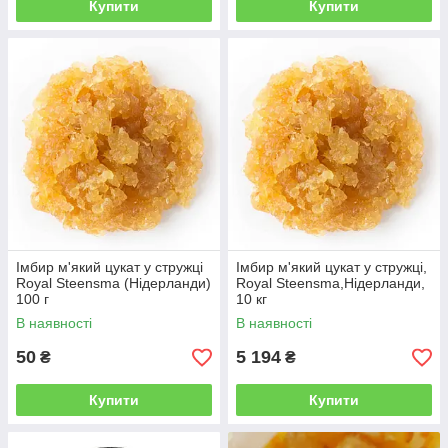
Купити
Купити
Імбир м'який цукат у стружці
Імбир м'який цукат у стружці,
Royal Steensma (Нідерланди)
Royal Steensma,Нідерланди,
100 г
10 кг
В наявності
В наявності
50
5 194
₴
₴
Купити
Купити