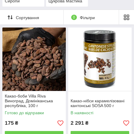
Сиропи
Цукрова Мастика
Сортування
0
Фільтри
Какао-боби Villa Riva
Виноград, Домініканська
Какао-нібси карамелізовані
республіка, 100 г
кантонські SOSA 500 г
Готово до відправки
В наявності
175
2 291
₴
₴