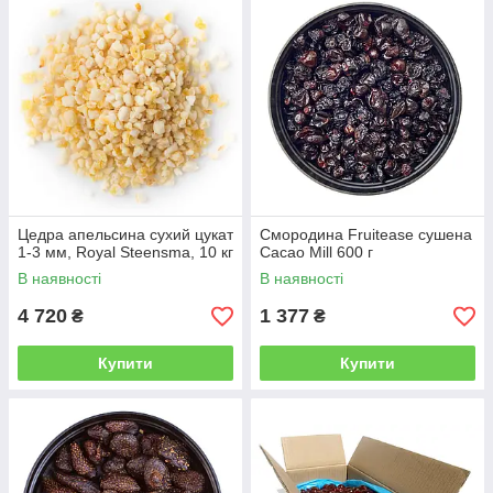
Цедра апельсина сухий цукат
Смородина Fruitease сушена
1-3 мм, Royal Steensma, 10 кг
Cacao Mill 600 г
В наявності
В наявності
4 720
1 377
₴
₴
Купити
Купити