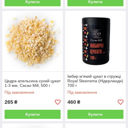
Купити
Купити
Імбир м'який цукат в стружці
Цедра апельсина сухий цукат
Royal Steensma (Нідерланди)
1-3 мм, Cacao Mill, 500 г
700 г
Під замовлення
Під замовлення
265
460
₴
₴
Купити
Купити