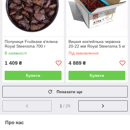
Полуниця Fruitease в'ялена
Вишня коктейльна червона
Royal Steensma 700 г
20-22 мм Royal Steensma 5 кг
В наявності
Під замовлення
1 409
4 889
₴
₴
Купити
Купити
Показати ще
1
/ 29
Про нас