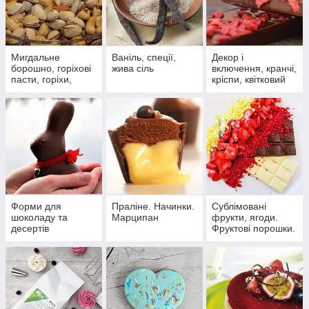
Мигдальне
Ваніль, спеції,
Декор і
борошно, горіхові
жива сіль
включення, кранчі,
пасти, горіхи,
кріспи, квітковий
стружка кокоса
декор
Форми для
Праліне. Начинки.
Сублімовані
шоколаду та
Марципан
фрукти, ягоди.
десертів
Фруктові порошки.