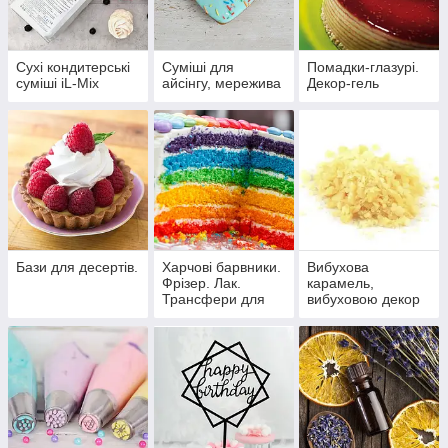
Сухі кондитерські
Суміші для
Помадки-глазурі.
суміші iL-Mix
айсінгу, мережива
Декор-гель
Бази для десертів.
Харчові барвники.
Вибухова
Фрізер. Лак.
карамель,
Трансфери для
вибуховою декор
шоколаду