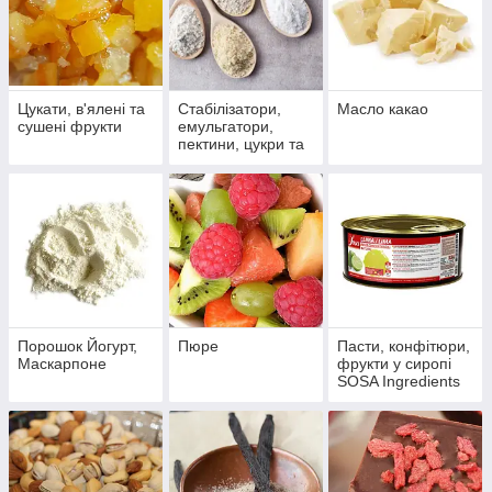
Цукати, в'ялені та
Стабілізатори,
Масло какао
сушені фрукти
емульгатори,
пектини, цукри та
ін.
Порошок Йогурт,
Пюре
Пасти, конфітюри,
Маскарпоне
фрукти у сиропі
SOSA Ingredients