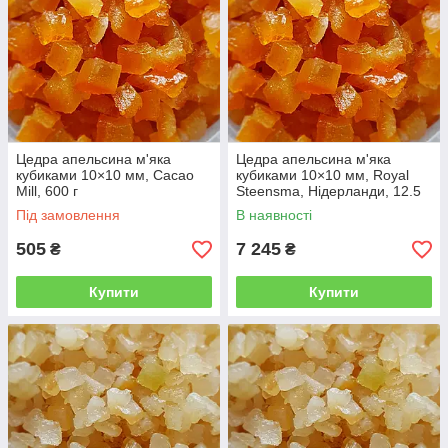
Цедра апельсина м'яка
Цедра апельсина м'яка
кубиками 10×10 мм, Cacao
кубиками 10×10 мм, Royal
Mill, 600 г
Steensma, Нідерланди, 12.5
кг
Під замовлення
В наявності
505
7 245
₴
₴
Купити
Купити