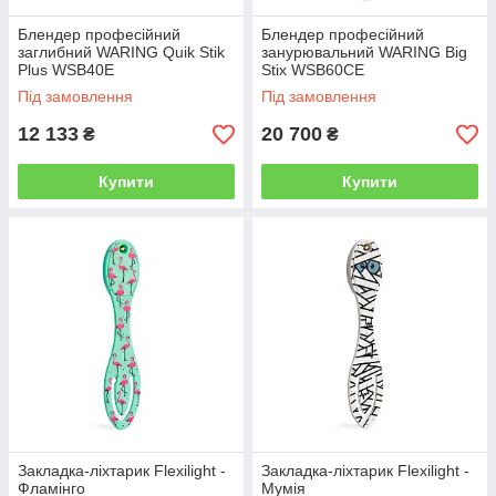
Блендер професійний
Блендер професійний
заглибний WARING Quik Stik
занурювальний WARING Big
Plus WSB40E
Stix WSB60CE
Під замовлення
Під замовлення
12 133
20 700
₴
₴
Купити
Купити
Закладка-ліхтарик Flexilight -
Закладка-ліхтарик Flexilight -
Фламінго
Мумія