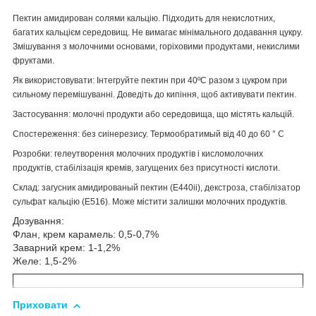
Пектин амидирован солями кальцію. Підходить для некислотних,
багатих кальцієм середовищ. Не вимагає мінімального додавання цукру.
Змішування з молочними основами, горіховими продуктами, некислими
фруктами.
Як використовувати: Інтегруйте пектин при 40ºC разом з цукром при
сильному перемішуванні. Доведіть до кипіння, щоб активувати пектин.
Застосування: молочні продукти або середовища, що містять кальцій.
Спостереження: без сиінерезису. Термообратимый від 40 до 60 ° С
Розробки: гелеутворення молочних продуктів і кисломолочних
продуктів, стабілізація кремів, загущених без присутності кислоти.
Склад: загусник амидированый пектин (Е440іі), декстроза, стабілізатор
сульфат кальцію (Е516). Може містити залишки молочних продуктів.
Дозування:
Флан, крем карамель: 0,5-0,7%
Заварний крем: 1-1,2%
Желе: 1,5-2%
Приховати