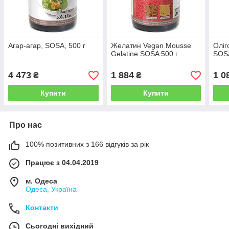
Агар-агар, SOSA, 500 г
Желатин Vegan Mousse
Оліг
Gelatine SOSA 500 г
SOSA
4 473
1 884
1 0
₴
₴
Купити
Купити
Про нас
100% позитивних з 166 відгуків за рік
Працює з 04.04.2019
м. Одеса
Одеса, Україна
Контакти
Сьогодні вихідний