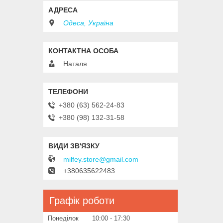
Одеса, Україна
Наталя
+380 (63) 562-24-83
+380 (98) 132-31-58
milfey.store@gmail.com
+380635622483
Графік роботи
Понеділок
10:00
17:30