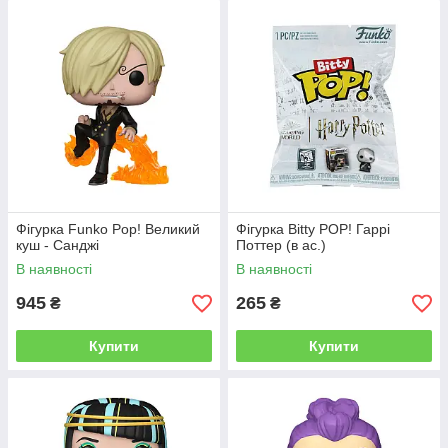
Фігурка Funko Pop! Великий
Фігурка Bitty POP! Гаррі
куш - Санджі
Поттер (в ас.)
В наявності
В наявності
945
265
₴
₴
Купити
Купити