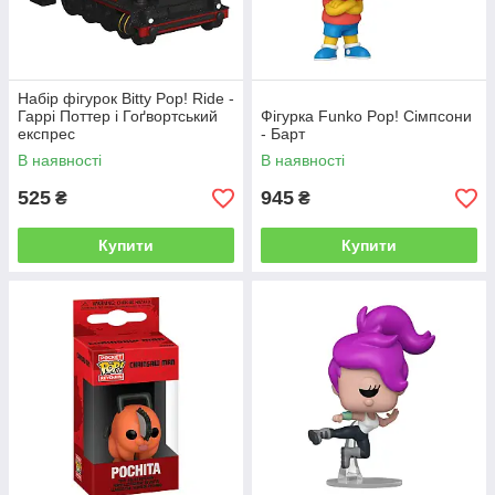
Набір фігурок Bitty Pop! Ride -
Гаррі Поттер і Гоґвортський
Фігурка Funko Pop! Сімпсони
експрес
- Барт
В наявності
В наявності
525
945
₴
₴
Купити
Купити