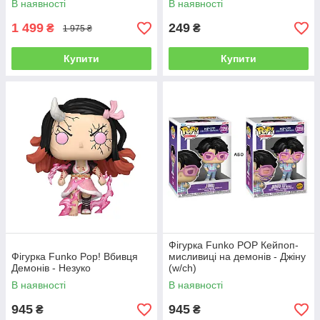
В наявності
В наявності
1 499
249
₴
₴
1 975 ₴
Купити
Купити
Фігурка Funko POP Кейпоп-
Фігурка Funko Pop! Вбивця
мисливиці на демонів - Джіну
Демонів - Незуко
(w/ch)
В наявності
В наявності
945
945
₴
₴