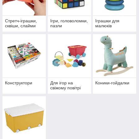
Стретч-іграшки,
Ігри, головоломки,
Іграшки для
сквіши, слайми
пазли
малюків
Конструктори
Для ігор на
Коники-гойдалки
свіжому повітрі