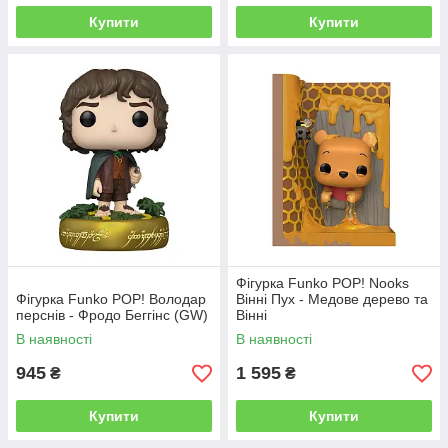
Купити
Купити
Фігурка Funko POP! Nooks
Фігурка Funko POP! Володар
Вінні Пух - Медове дерево та
перснів - Фродо Беггінс (GW)
Вінні
В наявності
В наявності
945
1 595
₴
₴
Купити
Купити