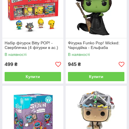
Набір фігурок Bitty POP! -
Фігурка Funko Pop! Wicked:
Сверблячка (4 фігурки в ас.)
Чародійка - Ельфаба
В наявності
В наявності
499
945
₴
₴
Купити
Купити