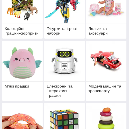
Колекційні
Фігурки та ігрові
Ляльки та
іграшки-сюрпризи
набори
аксесуари
М'які іграшки
Електронні та
Моделі машин та
інтерактивні
транспорту
іграшки