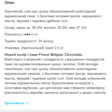
Опис
Насичений, але при цьому збалансований шоколадний
карамельний смак, з багатими нотками іриски, вершкового
масла, вершків і чудовою дрібкою солі.
Склад: какао хв. 30,4%, молоко 28,3%, жир 37,1%.
Плинність (-●●●○○+).
Термін придатності: 24 місяці.
Упаковка: Оригінальний пакет 2,5 кг.
Новий колір і смак Finest Belgian Chocolate.
Майстерно створений і складається з вишуканих інгредієнтів,
таких як карамелизованные цукор і молоко. Gold володіє
насиченим, але при цьому збалансованим шоколадним
карамельним смаком, з багатими нотками іриски, вершкового
масла, вершків і чудовою щіпки солі. Gold володіє унікальним
теплим карамельним світло-бурштиновим кольором з
золотавим відтінком, що допоможе вам створити неймовірну
різноманітність виробів і викличе захоплення у ваших клієнтів.
Приховати