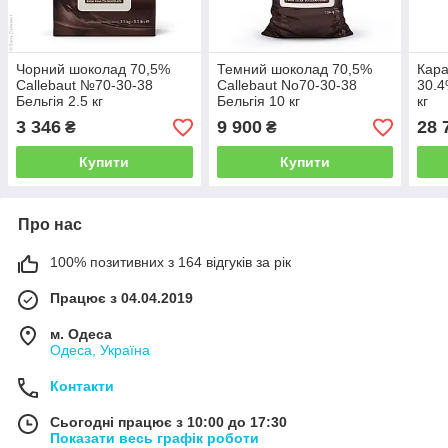
Чорний шоколад 70,5%
Темний шоколад 70,5%
Кар
Callebaut №70-30-38
Callebaut No70-30-38
30.4
Бельгія 2.5 кг
Бельгія 10 кг
кг
3 346
9 900
28 
₴
₴
Купити
Купити
Про нас
100% позитивних з 164 відгуків за рік
Працює з 04.04.2019
м. Одеса
Одеса, Україна
Контакти
Сьогодні працює з 10:00 до 17:30
Показати весь графік роботи