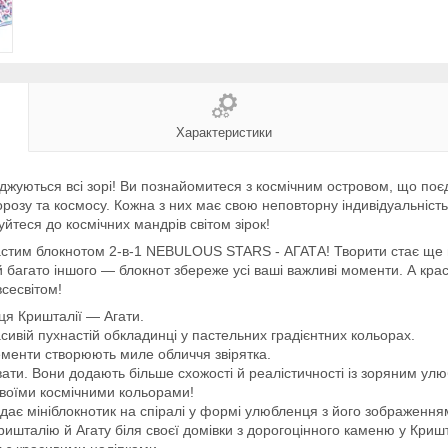
Характеристики
жуються всі зорі! Ви познайомитеся з космічним островом, що поєдну
розу та космосу. Кожна з них має свою неповторну індивідуальність 
уйтеся до космічних мандрів світом зірок!
настим блокнотом 2-в-1 NEBULOUS STARS - АГАТА! Творити стає ще п
и й багато іншого — блокнот збереже усі ваші важливі моменти. А кр
всесвітом!
ця Кришталії — Агати.
сивій пухнастій обкладинці у пастельних градієнтних кольорах.
лементи створюють миле обличчя звірятка.
ати. Вони додають більше схожості й реалістичності із зоряним ул
своїми космічними кольорами!
ядає мініблокнотик на спіралі у формі улюбленця з його зображення
ришталію й Агату біля своєї домівки з дорогоцінного каменю у Криш