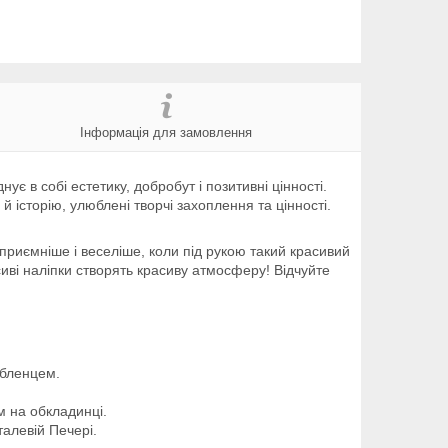
Інформація для замовлення
є в собі естетику, добробут і позитивні цінності.
й історію, улюблені творчі захоплення та цінності.
риємніше і веселіше, коли під рукою такий красивий
асиві наліпки створять красиву атмосферу! Відчуйте
юбленцем.
м на обкладинці.
талевій Печері.