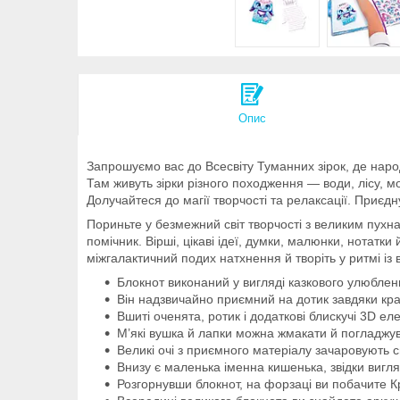
Опис
Запрошуємо вас до Всесвіту Туманних зірок, де народ
Там живуть зірки різного походження — води, лісу, мо
Долучайтеся до магії творчості та релаксації. Приєдн
Пориньте у безмежний світ творчості з великим пух
помічник. Вірші, цікаві ідеї, думки, малюнки, нотатк
міжгалактичний подих натхнення й творіть у ритмі із 
Блокнот виконаний у вигляді казкового улюблен
Він надзвичайно приємний на дотик завдяки кра
Вшиті оченята, ротик і додаткові блискучі 3D е
М’які вушка й лапки можна жмакати й погладжув
Великі очі з приємного матеріалу зачаровують 
Внизу є маленька іменна кишенька, звідки вигл
Розгорнувши блокнот, на форзаці ви побачите К