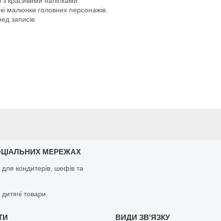
 з красивими наліпками.
икі малюнки головних персонажів.
ед записів.
ОЦІАЛЬНИХ МЕРЕЖАХ
 для кондитерів, шефів та
 дитячі товари