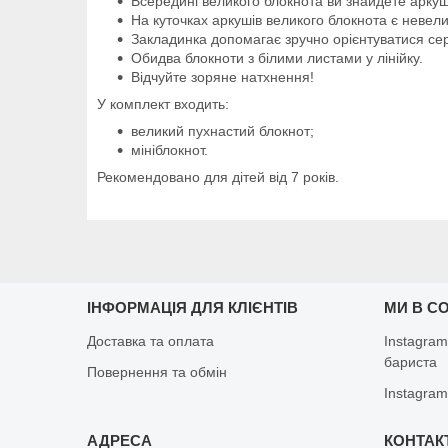
Всередині великого блокнота ви знайдете аркуш
На куточках аркушів великого блокнота є невел
Закладинка допомагає зручно орієнтуватися сер
Обидва блокноти з білими листами у лінійку.
Відчуйте зоряне натхнення!
У комплект входить:
великий пухнастий блокнот;
мініблокнот.
Рекомендовано для дітей від 7 років.
ІНФОРМАЦІЯ ДЛЯ КЛІЄНТІВ
МИ В С
Доставка та оплата
Instagram
бариста
Повернення та обмін
Instagram