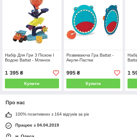
Набір Для Гри З Піском І
Розвиваюча Гра Battat -
Набі
Водою Battat - Млинок
Акули-Пастки
Batt
1 395
995
1 5
₴
₴
Купити
Купити
Про нас
100% позитивних з 164 відгуків за рік
Працює з 04.04.2019
м. Одеса