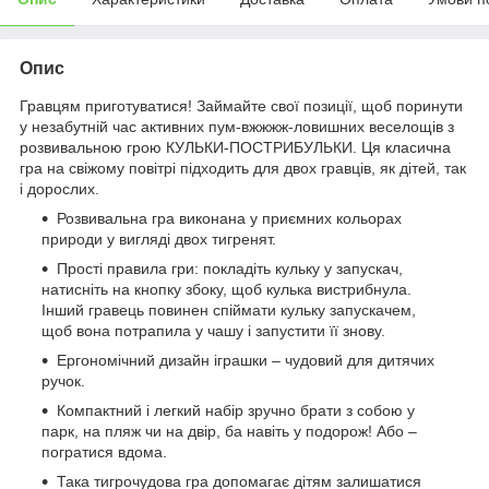
Опис
Гравцям приготуватися! Займайте свої позиції, щоб поринути
у незабутній час активних пум-вжжжж-ловишних веселощів з
розвивальною грою КУЛЬКИ-ПОСТРИБУЛЬКИ. Ця класична
гра на свіжому повітрі підходить для двох гравців, як дітей, так
і дорослих.
Розвивальна гра виконана у приємних кольорах
природи у вигляді двох тигренят.
Прості правила гри: покладіть кульку у запускач,
натисніть на кнопку збоку, щоб кулька вистрибнула.
Інший гравець повинен спіймати кульку запускачем,
щоб вона потрапила у чашу і запустити її знову.
Ергономічний дизайн іграшки – чудовий для дитячих
ручок.
Компактний і легкий набір зручно брати з собою у
парк, на пляж чи на двір, ба навіть у подорож! Або –
погратися вдома.
Така тигрочудова гра допомагає дітям залишатися