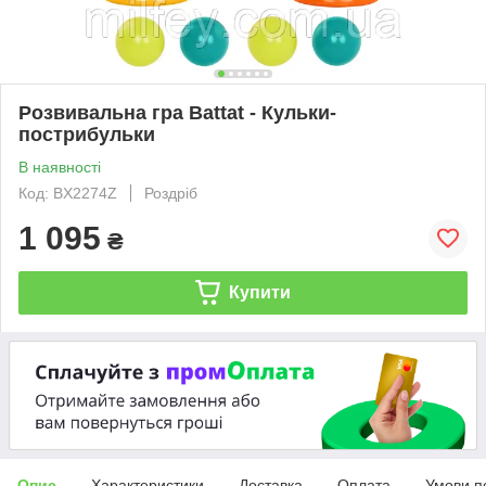
Розвивальна гра Battat - Кульки-
пострибульки
В наявності
Код: BX2274Z
Роздріб
1 095
₴
Купити
Опис
Характеристики
Доставка
Оплата
Умови п