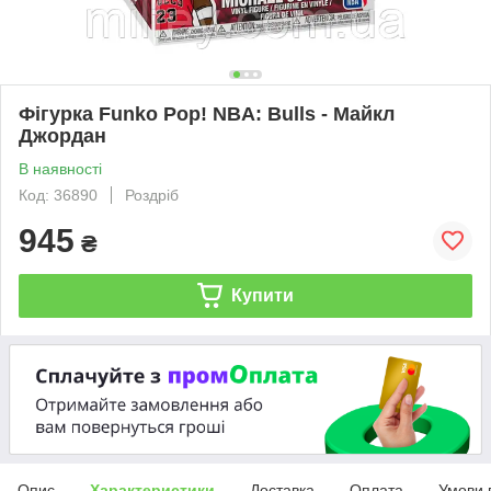
Фігурка Funko Pop! NBA: Bulls - Майкл
Джордан
В наявності
Код: 36890
Роздріб
945
₴
Купити
Опис
Характеристики
Доставка
Оплата
Умови 