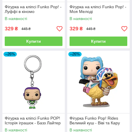
Фігурка на кліпсі Funko Pop! -
Фігурка на кліпсі Funko Pop! -
Луффі в кіномо
Моя Мелоді
В наявності
В наявності
329
329
₴
₴
445 ₴
445 ₴
Купити
Купити
–26%
–26%
Фігурка на кліпсі Funko POP!
Фігурка Funko Pop! Rides
Історія іграшок - Базз Лайтер
Великий куш - Віві та Кару
В наявності
В наявності