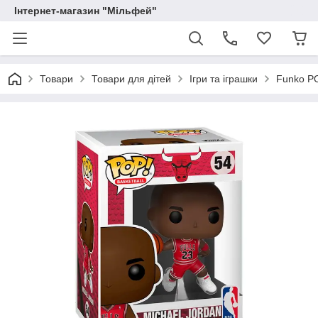
Інтернет-магазин "Мільфей"
Товари
Товари для дітей
Ігри та іграшки
Funko PO