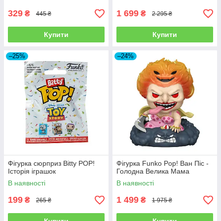
329
1 699
₴
₴
445 ₴
2 295 ₴
Купити
Купити
–25%
–24%
Фігурка сюрприз Bitty POP!
Фігурка Funko Pop! Ван Піс -
Історія іграшок
Голодна Велика Мама
В наявності
В наявності
199
1 499
₴
₴
265 ₴
1 975 ₴