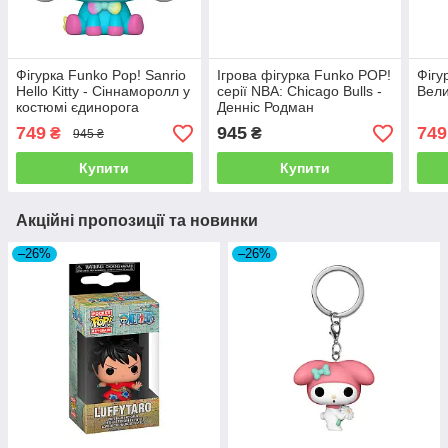
Фігурка Funko Pop! Sanrio
Ігрова фігурка Funko POP!
Фігу
Hello Kitty - Сіннаморолл у
серії NBA: Chicago Bulls -
Вели
костюмі єдинорога
Денніс Родман
749
945
749
₴
₴
945 ₴
Купити
Купити
Акційні пропозиції та новинки
–26%
–26%