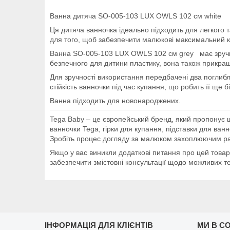
Ванна дитяча SO-005-103 LUX OWLS 102 см white
Ця дитяча ванночка ідеально підходить для легког
для того, щоб забезпечити малюкові максимальний к
Ванна SO-005-103 LUX OWLS 102 см grey має зручний 
безпечного для дитини пластику, вона також прикр
Для зручності використання передбачені два поглибл
стійкість ванночки під час купання, що робить її ще 
Ванна підходить для новонароджених.
Tega Baby – це європейський бренд, який пропонує 
ванночки Tega, гірки для купання, підставки для ванн
Зробіть процес догляду за малюком захоплюючим ра
Якщо у вас виникли додаткові питання про цей товар
забезпечити змістовні консультації щодо можливих т
ІНФОРМАЦІЯ ДЛЯ КЛІЄНТІВ
МИ В С