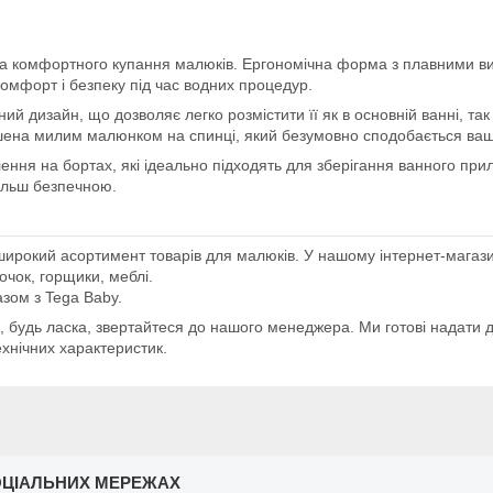
о та комфортного купання малюків. Ергономічна форма з плавними 
омфорт і безпеку під час водних процедур.
дизайн, що дозволяє легко розмістити її як в основній ванні, так 
ашена милим малюнком на спинці, який безумовно сподобається ваш
ення на бортах, які ідеально підходять для зберігання ванного пр
більш безпечною.
широкий асортимент товарів для малюків. У нашому інтернет-магази
очок, горщики, меблі.
зом з Tega Baby.
, будь ласка, звертайтеся до нашого менеджера. Ми готові надати д
ехнічних характеристик.
ОЦІАЛЬНИХ МЕРЕЖАХ