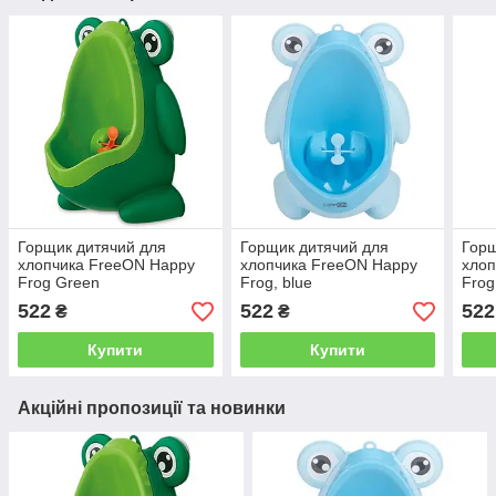
Горщик дитячий для
Горщик дитячий для
Горщ
хлопчика FreeON Happy
хлопчика FreeON Happy
хлоп
Frog Green
Frog, blue
Frog
522
522
522
₴
₴
Купити
Купити
Акційні пропозиції та новинки