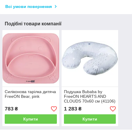
Всі умови повернення
Подібні товари компанії
Силіконова тарілка дитяча
Подушка Bubaba by
FreeON Bear, pink
FreeON HEARTS AND
CLOUDS 70х60 см (41106)
783
1 283
₴
₴
Купити
Купити