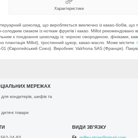
Характеристики
й теруарний шоколад, що виробляється виключно із какао-бобів, що по
ко-солодким смаком із ноткам фруктів і какао. Millot рекомендовано
мальним є поєднання шоколаду із: чорною смородиною, фініками, к
о плантація Millot), тростинний цукор, какао-масло. Може містити:
1 (Європейський Союз). Виробник: Valrhona SAS (Франція). Пакуван
ОЦІАЛЬНИХ МЕРЕЖАХ
 для кондитерів, шефів та
 дитячі товари
milfey.store@gmail.com
 562-24-83