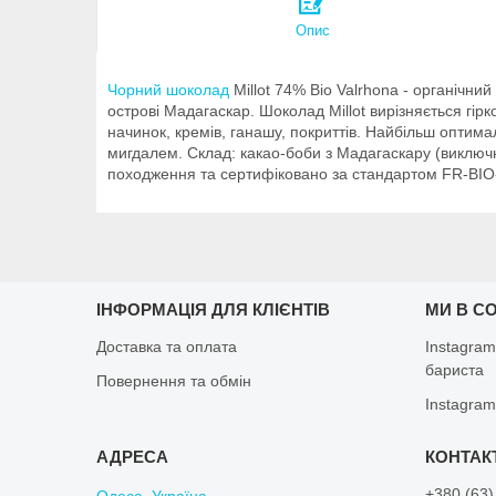
Опис
Чорний шоколад
Millot 74% Bio Valrhona - органічни
острові Мадагаскар. Шоколад Millot вирізняється гір
начинок, кремів, ганашу, покриттів. Найбільш опти
мигдалем. Склад: какао-боби з Мадагаскару (виключн
походження та сертифіковано за стандартом FR-BIO-0
ІНФОРМАЦІЯ ДЛЯ КЛІЄНТІВ
МИ В С
Доставка та оплата
Instagram
бариста
Повернення та обмін
Instagram
+380 (63)
Одеса, Україна