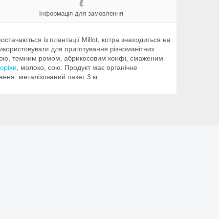
Інформація для замовлення
стачаються із плантації Millot, котра знаходиться на
 використовувати для приготування різноманітних
авою, темним ромом, абрикосовим конфі, смаженим
горіхи
, молоко, сою. Продукт має органічне
ня: металізований пакет 3 кг.