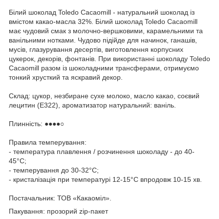
Білий шоколад Toledo Cacaomill - натуральний шоколад із
вмістом какао-масла 32%. Білий шоколад Toledo Cacaomill
має чудовий смак з молочно-вершковими, карамельними та
ванільними нотками. Чудово підійде для начинок, ганашів,
мусів, глазурування десертів, виготовлення корпусних
цукерок, декорів, фонтанів. При використанні шоколаду Toledo
Cacaomill разом із шоколадними трансферами, отримуємо
тонкий хрусткий та яскравий декор.
Склад: цукор, незбиране сухе молоко, масло какао, соєвий
лецитин (Е322), ароматизатор натуральний: ваніль.
Плинність: ●●●●○
Правила темперування:
- температура плавлення / розчинення шоколаду - до 40-
45°С;
- темперування до 30-32°С;
- кристалізація при температурі 12-15°С впродовж 10-15 хв.
Постачальник: ТОВ «Какаоміл».
Пакування: прозорий zip-пакет