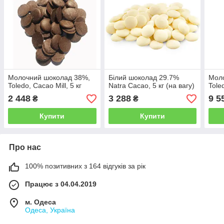
Молочний шоколад 38%,
Білий шоколад 29.7%
Мол
Toledo, Cacao Mill, 5 кг
Natra Cacao, 5 кг (на вагу)
Tole
2 448
3 288
9 5
₴
₴
Купити
Купити
Про нас
100% позитивних з 164 відгуків за рік
Працює з 04.04.2019
м. Одеса
Одеса, Україна