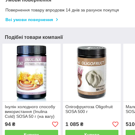
Повернення товару впродовж 14 днів за рахунок покупця
Всі умови повернення
Подібні товари компанії
Інулін холодного способу
Олігофруктоза Oligofruit
Маль
використання (Inulina
SOSA 500 г
SOSA
Cold) SOSA 50 г (на вагу)
94
1 085
510
₴
₴
Купити
Купити