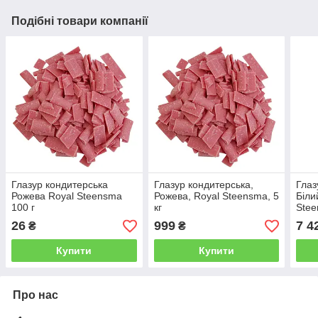
Подібні товари компанії
Глазур кондитерська
Глазур кондитерська,
Глаз
Рожева Royal Steensma
Рожева, Royal Steensma, 5
Біли
100 г
кг
Stee
26
999
7 4
₴
₴
Купити
Купити
Про нас