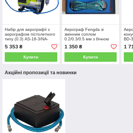
Набір для аерографії з
Аерограф Fengda зі
Аеро
аерографом пістолетного
змінним соплом
кону
типу (0.3) AS-18-3/NA-
0.2/0.3/0.5 мм з бічною
BD-
116A
подачею, BD-134K
5 353
1 350
1 7
₴
₴
Купити
Купити
Акційні пропозиції та новинки