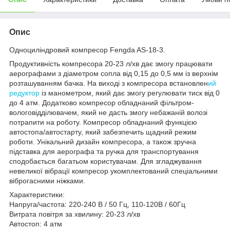
Опис
Одноциліндровий компресор Fengda AS-18-3.
Продуктивність компресора 20-23 л/хв дає змогу працювати
аерографами з діаметром сопла від 0,15 до 0,5 мм із верхнім
розташуванням бачка. На виході з компресора встановлен
ий
редуктор
із манометром, який дає змогу регулювати тиск від 0
до 4 атм. Додатково компресор обладнаний фільтром-
вологовідділювачем, який не дасть змогу небажаній волозі
потрапити на роботу. Компресор обладнаний функцією
автостопа/автостарту, який забезпечить щадний режим
роботи. Унікальний дизайн компресора, а також зручна
підставка для аерографа та ручка для транспортування
сподобається багатьом користувачам. Для згладжування
невеликої вібрації компресор укомплектований спеціальними
віброгасними ніжками.
Характеристики:
Напруга/частота: 220-240 В / 50 Гц, 110-120В / 60Гц
Витрата повітря за хвилину: 20-23 л/хв
Автостоп: 4 атм