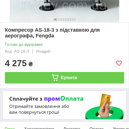
Компресор AS-18-3 з підставкою для
аерографа, Fengda
Готово до відправки
Код: AS-18-3
Роздріб
4 275
₴
Купити
Опис
Характеристики
Доставка
Оплата
Умови п