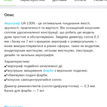
Опис
Аерограф
UA-130N - це оптимальне поєднання якості,
зручності, практичності та вартості. Він оснащений конусним
соплом удосконаленої конструкції, що робить цю модель
дуже простою в обслуговуванні. Завдяки діаметру сопла 0,3
мм і бачку на 7 мл з кришкою аерограф є універсальним, і
може використовуватися в різних сферах, таких як моделізм,
кондитерське мистецтво, нігтьове мистецтво, ілюстрація,
дизайн та загальна аерографія.
Характеристики:
✔️аерограф подвійної незалежної дії;
✔️внутрішнє змішування
фарби
з верхньою подачею;
✔️обмежувач подачі фарби;
✔️конусне самоцентруючийся сопло.
Діаметр ремкомплектів (сопло+дифузор+голка) — 0,3 мм.
Бачок для фарби — 7 мл