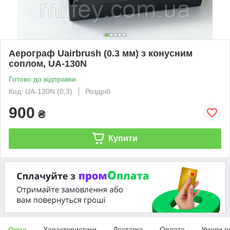
Аерограф Uairbrush (0.3 мм) з конусним
соплом, UA-130N
Готово до відправки
Код: UA-130N (0,3)
Роздріб
900
₴
Купити
Опис
Характеристики
Доставка
Оплата
Умови п