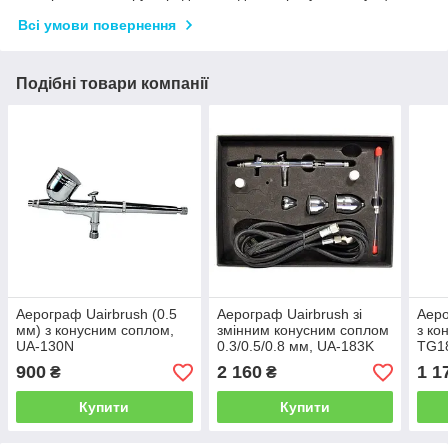
Всі умови повернення
Подібні товари компанії
Аерограф Uairbrush (0.5
Аерограф Uairbrush зі
Аеро
мм) з конусним соплом,
змінним конусним соплом
з ко
UA-130N
0.3/0.5/0.8 мм, UA-183K
TG1
900
2 160
1 1
₴
₴
Купити
Купити