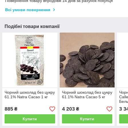
Повернення товару впродовж 14 днів за рахунок покупця
Всі умови повернення
Подібні товари компанії
Чорний шоколад без цукру
Чорний шоколад без цукру
Чор
61.1% Natra Cacao 1 кг
61.1% Natra Cacao 5 кг
Call
Бель
885
4 203
3 3
₴
₴
Купити
Купити