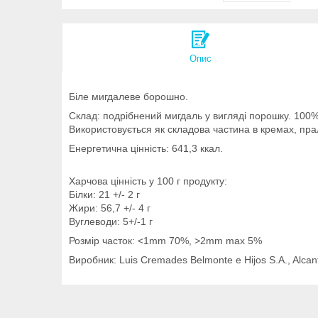
Опис
Біле мигдалеве борошно.
Склад: подрібнений мигдаль у вигляді порошку. 100%
Використовується як складова частина в кремах, прал
Енергетична цінність: 641,3 ккал.
Харчова цінність у 100 г продукту:
Білки: 21 +/- 2 г
Жири: 56,7 +/- 4 г
Вуглеводи: 5+/-1 г
Розмір часток: <1mm 70%, >2mm max 5%
Виробник: Luis Cremades Belmonte e Hijos S.A., Alcanta