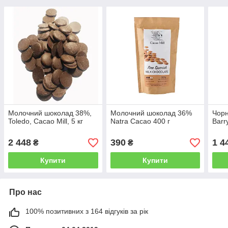
Молочний шоколад 38%,
Молочний шоколад 36%
Чор
Toledo, Cacao Mill, 5 кг
Natra Cacao 400 г
Barr
2 448
390
1 4
₴
₴
Купити
Купити
Про нас
100% позитивних з 164 відгуків за рік