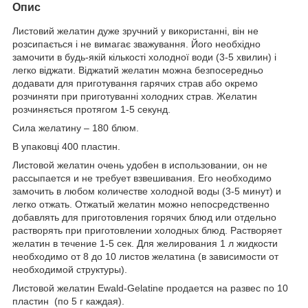
Опис
Листовий желатин дуже зручний у використанні, він не
розсипається і не вимагає зважування. Його необхідно
замочити в будь-якій кількості холодної води (3-5 хвилин) і
легко віджати. Віджатий желатин можна безпосередньо
додавати для приготування гарячих страв або окремо
розчиняти при приготуванні холодних страв. Желатин
розчиняється протягом 1-5 секунд.
Сила желатину – 180 блюм.
В упаковці 400 пластин.
Листовой желатин очень удобен в использовании, он не
рассыпается и не требует взвешивания. Его необходимо
замочить в любом количестве холодной воды (3-5 минут) и
легко отжать. Отжатый желатин можно непосредственно
добавлять для приготовления горячих блюд или отдельно
растворять при приготовлении холодных блюд. Растворяет
желатин в течение 1-5 сек. Для желирования 1 л жидкости
необходимо от 8 до 10 листов желатина (в зависимости от
необходимой структуры).
Листовой желатин Ewald-Gelatine продается на развес по 10
пластин (по 5 г каждая).