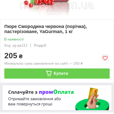
Пюре Смородина червона (порічка),
пастерізоване, YaGurman, 1 кг
В наявності
Код: yg-pp112
Роздріб
205
₴
Мінімальна сума замовлення на сайті — 250 ₴
Купити