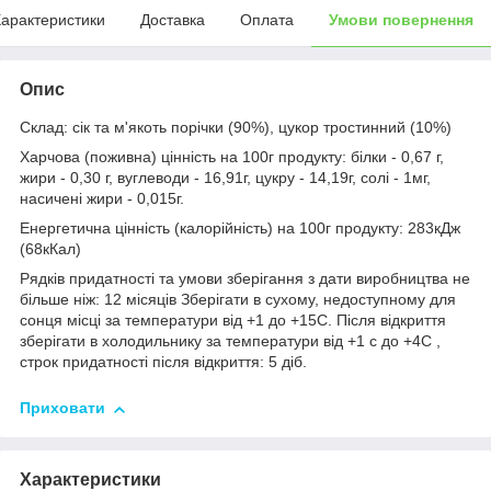
арактеристики
Доставка
Оплата
Умови повернення
Опис
Склад: сік та м'якоть порічки (90%), цукор тростинний (10%)
Харчова (поживна) цінність на 100г продукту: білки - 0,67 г,
жири - 0,30 г, вуглеводи - 16,91г, цукру - 14,19г, солі - 1мг,
насичені жири - 0,015г.
Енергетична цінність (калорійність) на 100г продукту: 283кДж
(68кКал)
Рядків придатності та умови зберігання з дати виробництва не
більше ніж: 12 місяців Зберігати в сухому, недоступному для
сонця місці за температури від +1 до +15С. Після відкриття
зберігати в холодильнику за температури від +1 с до +4С ,
строк придатності після відкриття: 5 діб.
Приховати
Характеристики