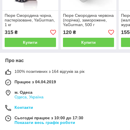
Пюре Смородина чорна,
Пюре Смородина червона
Пюре
пастерізоване, YaGurman,
(порічка), заморожене,
(мал
1 кг
YaGurman, 500 г
жура
замо
315
120
155
₴
₴
500 
Купити
Купити
Про нас
100% позитивних з 164 відгуків за рік
Працює з 04.04.2019
м. Одеса
Одеса, Україна
Контакти
Сьогодні працює з 10:00 до 17:30
Показати весь графік роботи