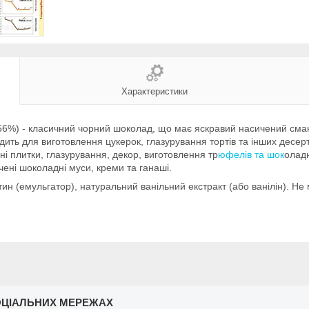
Характеристики
 56%) - класичний чорний шоколад, що має яскравий насичений сма
ходить для виготовлення цукерок, глазурування тортів та інших дес
ні плитки, глазурування, декор, виготовлення тр
юфелів та шок
оладн
ені шоколадні муси, креми та ганаші.
тин (емульгатор), натуральний ванільний екстракт (або ванілін). Не 
ОЦІАЛЬНИХ МЕРЕЖАХ