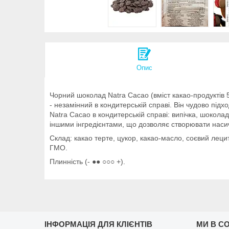
Опис
Чорний шоколад Natra Cacao (вміст какао-продуктів
- незамінний в кондитерській справі. Він чудово під
Natra Cacao в кондитерській справі: випічка, шоколад
іншими інгредієнтами, що дозволяє створювати насич
Склад: какао терте, цукор, какао-масло, соєвий леци
ГМО.
Плинність (- ●● ○○○ +).
ІНФОРМАЦІЯ ДЛЯ КЛІЄНТІВ
МИ В С