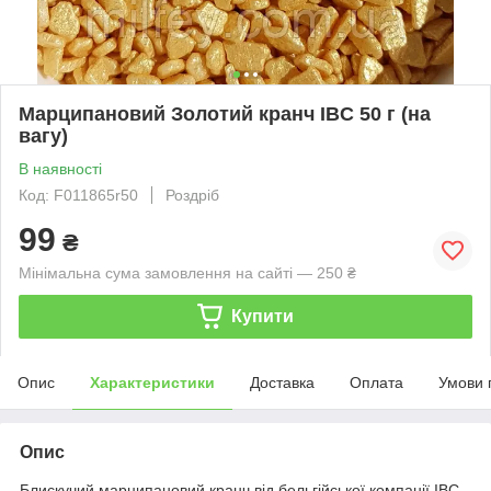
Марципановий Золотий кранч IBC 50 г (на
вагу)
В наявності
Код: F011865r50
Роздріб
99
₴
Мінімальна сума замовлення на сайті — 250 ₴
Купити
Опис
Характеристики
Доставка
Оплата
Умови 
Опис
Блискучий марципановий кранч від бельгійської компанії IBC