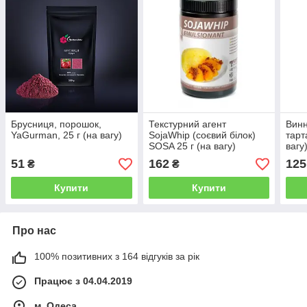
Брусниця, порошок,
Текстурний агент
Винн
YaGurman, 25 г (на вагу)
SojaWhip (соєвий білок)
тарт
SOSA 25 г (на вагу)
вагу
51
162
125
₴
₴
Купити
Купити
Про нас
100% позитивних з 164 відгуків за рік
Працює з 04.04.2019
м. Одеса