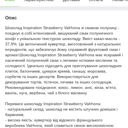
Опис
Шоколад Inspiration Strawberry Valrhona зі смаком полуниці -
поєднує в собі інтенсивний, вишуканий смак полуничного
конфі з унікальною текстурою шоколаду. Вміст какао-масла -
37,9%. Це витончений кувертюр, виготовлений з натуральних
інгредієнтів, що забезпечує йому справжній фруктовий смак і
аромат.Шоколад Inspiration Strawberry Valrhona має яскравий і
насичений полуничний смак з легкими нотками кислинки та
солодкості. Ідеально підходить для приготування шоколадних
плиток, батончиків, цукерок кремів, ганашу, морозива,
сорбетів та інших десертів. Використовується для
декорування тортів, тістечок, печива та інших солодощів.
Рекомендоване поєднання: кокос, лимон, аніс, кінза, м'ята,
ваніль, нуга, вербена, чай з білого жасмину.
Переваги шоколаду Inspiration Strawberry Valrhona:
- натуральний склад: шоколад не містить штучних домішок і
барвників;
- висока якість: кувертюр від відомого французького
виробника Valrhona, який славиться своєю високоякісною