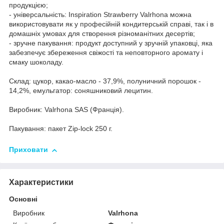
продукцією;
- універсальність: Inspiration Strawberry Valrhona можна
використовувати як у професійній кондитерській справі, так і в
домашніх умовах для створення різноманітних десертів;
- зручне пакування: продукт доступний у зручній упаковці, яка
забезпечує збереження свіжості та неповторного аромату і
смаку шоколаду.
Склад: цукор, какао-масло - 37,9%, полуничний порошок -
14,2%, емульгатор: соняшниковий лецитин.
Виробник: Valrhona SAS (Франція).
Пакування: пакет Zip-lock 250 г.
Приховати
Характеристики
Основні
Виробник
Valrhona