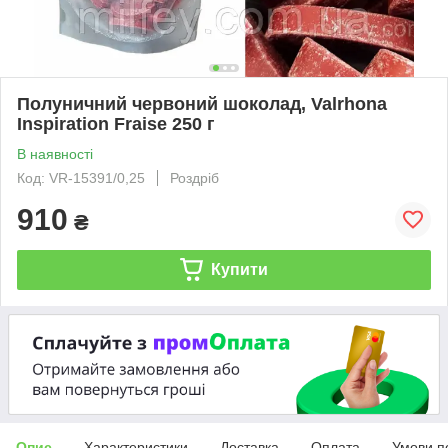
Полуничний червоний шоколад, Valrhona
Inspiration Fraise 250 г
В наявності
Код: VR-15391/0,25
Роздріб
910
₴
Купити
Опис
Характеристики
Доставка
Оплата
Умови п