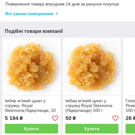
Повернення товару впродовж 14 днів за рахунок покупця
Всі умови повернення
Подібні товари компанії
Імбир м'який цукат у
Імбир м'який цукат у
Глаз
стружці, Royal
стружці Royal Steensma
Роже
Steensma,Нідерланди, 10
(Нідерланди) 100 г
100 
кг
5 194
50
26
₴
₴
Купити
Купити