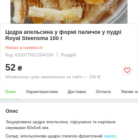
Цедра апельсина у формі паличок у пудрі
Royal Steensma 100 г
Немає в наявності
Код: 631077551204/100
Роздріб
52
₴
Мінімальна сума замовлення на сайті — 250 ₴
Опис
Характеристики
Доставка
Оплата
Умови п
Опис
Зацукрована цедра апельсина, підсушена та нарізана
смужками 60х5х6 мм.
Склад: апельсинова цедра глюкозо-фруктозний
сироп
,