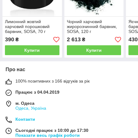
Лимонний жовтий
Чорний харчовий
Яєчн
харчовий порошковий
жиророзчинний барвник,
барв
барвник, SOSA, 70 г
SOSA, 120 г
SOSA
390
2 613
430
₴
₴
Купити
Купити
Про нас
100% позитивних з 166 відгуків за рік
Працює з 04.04.2019
м. Одеса
Одеса, Україна
Контакти
Сьогодні працює з 10:00 до 17:30
Показати весь графік роботи