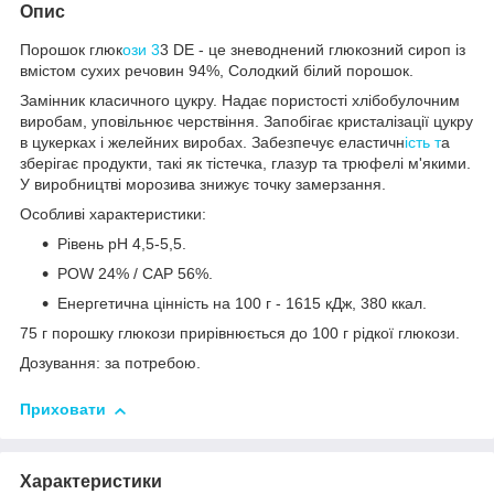
Опис
Порошок глюк
ози 3
3 DE - це зневоднений глюкозний сироп із
вмістом сухих речовин 94%, Солодкий білий порошок.
Замінник класичного цукру. Надає пористості хлібобулочним
виробам, уповільнює черствіння. Запобігає кристалізації цукру
в цукерках і желейних виробах. Забезпечує еластичн
ість т
а
зберігає продукти, такі як тістечка, глазур та трюфелі м'якими.
У виробництві морозива знижує точку замерзання.
Особливі характеристики:
Рівень pH 4,5-5,5.
POW 24% / CAP 56%.
Енергетична цінність на 100 г - 1615 кДж, 380 ккал.
75 г порошку глюкози прирівнюється до 100 г рідкої глюкози.
Дозування: за потребою.
Приховати
Характеристики