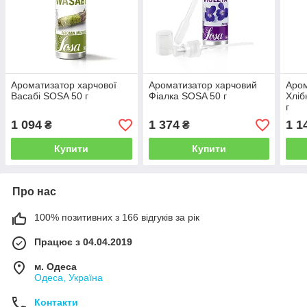
Ароматизатор харчової
Ароматизатор харчовий
Аром
Васабі SOSA 50 г
Фіалка SOSA 50 г
Хліб
г
1 094
1 374
1 1
₴
₴
Купити
Купити
Про нас
100% позитивних з 166 відгуків за рік
Працює з 04.04.2019
м. Одеса
Одеса, Україна
Контакти