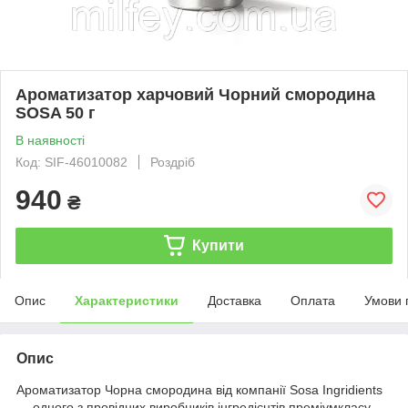
Ароматизатор харчовий Чорний смородина
SOSA 50 г
В наявності
Код: SIF-46010082
Роздріб
940
₴
Купити
Опис
Характеристики
Доставка
Оплата
Умови 
Опис
Ароматизатор Чорна смородина від компанії Sosa Ingridients
— одного з провідних виробників інгредієнтів преміумкласу